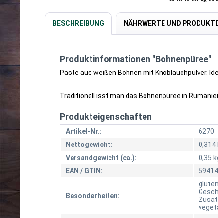
BESCHREIBUNG
NÄHRWERTE UND PRODUKTD
Produktinformationen "Bohnenpüree"
Paste aus weißen Bohnen mit Knoblauchpulver. Idea
Traditionell isst man das Bohnenpüree in Rumänie
Produkteigenschaften
Artikel-Nr.:
6270
Nettogewicht:
0,314 
Versandgewicht (ca.):
0,35 k
EAN / GTIN:
59414
gluten
Gesch
Besonderheiten:
Zusatz
veget