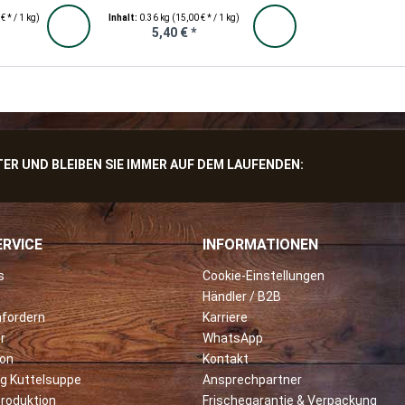
€ * / 1 kg)
Inhalt:
0.36 kg
(15,00 € * / 1 kg)
5,40 € *
R UND BLEIBEN SIE IMMER AUF DEM LAUFENDEN:
RVICE
INFORMATIONEN
s
Cookie-Einstellungen
Händler / B2B
nfordern
Karriere
r
WhatsApp
ion
Kontakt
ng Kuttelsuppe
Ansprechpartner
roduktion
Frischegarantie & Verpackung