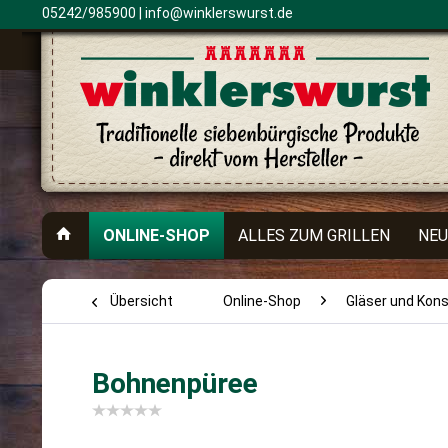
05242/985900 |
info@winklerswurst.de
ONLINE-SHOP
ALLES ZUM GRILLEN
NEU
Übersicht
Online-Shop
Gläser und Kon
Bohnenpüree