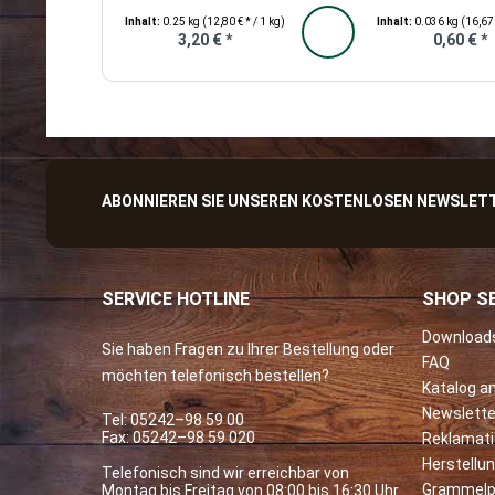
Inhalt:
0.25 kg
(12,80 € * / 1 kg)
Inhalt:
0.036 kg
(16,67 
3,20 € *
0,60 € *
ABONNIEREN SIE UNSEREN KOSTENLOSEN NEWSLETTE
SERVICE HOTLINE
SHOP SE
Download
Sie haben Fragen zu Ihrer Bestellung oder
FAQ
möchten telefonisch bestellen?
Katalog a
Newslette
Tel:
05242–98 59 00
Fax: 05242–98 59 020
Reklamat
Herstellu
Telefonisch sind wir erreichbar von
Grammelp
Montag bis Freitag von 08:00 bis 16:30 Uhr