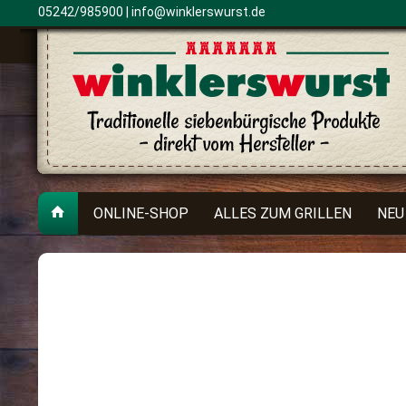
05242/985900 |
info@winklerswurst.de
ONLINE-SHOP
ALLES ZUM GRILLEN
NEU