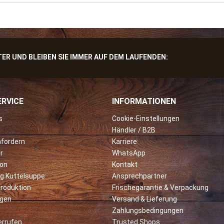
R UND BLEIBEN SIE IMMER AUF DEM LAUFENDEN:
RVICE
INFORMATIONEN
s
Cookie-Einstellungen
Händler / B2B
nfordern
Karriere
r
WhatsApp
ion
Kontakt
ng Kuttelsuppe
Ansprechpartner
roduktion
Frischegarantie & Verpackung
rgen
Versand & Lieferung
Zahlungsbedingungen
errufen
Trusted Shops