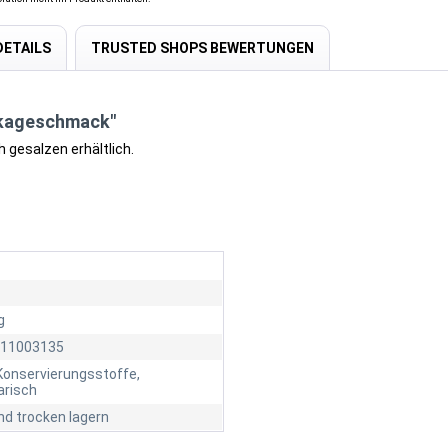
ETAILS
TRUSTED SHOPS BEWERTUNGEN
ikageschmack"
 gesalzen erhältlich.
g
11003135
Konservierungsstoffe,
arisch
nd trocken lagern