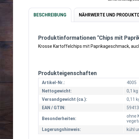
BESCHREIBUNG
NÄHRWERTE UND PRODUKTD
Produktinformationen "Chips mit Papr
Krosse Kartoffelchips mit Paprikageschmack, auch
Produkteigenschaften
Artikel-Nr.:
4005
Nettogewicht:
0,1 kg
Versandgewicht (ca.):
0,11 k
EAN / GTIN:
59413
ohne 
Besonderheiten:
veget
Lagerungshinweis:
kühl u