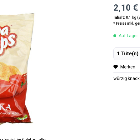
2,10 €
Inhalt:
0.1 kg (
* Preise inkl. g
Auf Lager
Merken
würzig knac
ration nicht im Produkt enthalten.