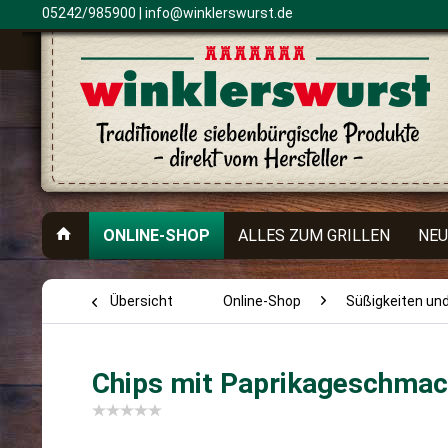
05242/985900 |
info@winklerswurst.de
ONLINE-SHOP
ALLES ZUM GRILLEN
NEU
Übersicht
Online-Shop
Süßigkeiten un
Chips mit Paprikageschma