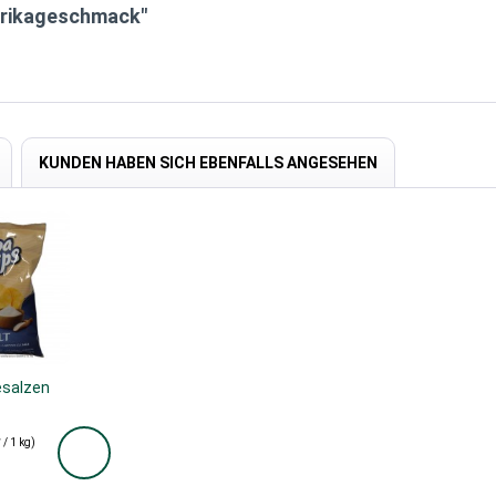
aprikageschmack"
KUNDEN HABEN SICH EBENFALLS ANGESEHEN
esalzen
 / 1 kg)