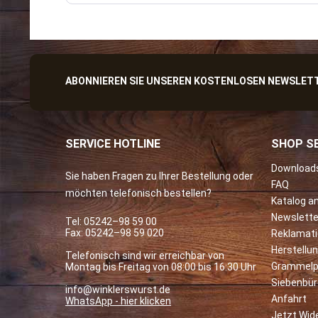
ABONNIEREN SIE UNSEREN KOSTENLOSEN NEWSLETTE
SERVICE HOTLINE
SHOP SE
Download
Sie haben Fragen zu Ihrer Bestellung oder
FAQ
möchten telefonisch bestellen?
Katalog a
Newslette
Tel:
05242–98 59 00
Fax: 05242–98 59 020
Reklamat
Herstellu
Telefonisch sind wir erreichbar von
Grammelp
Montag bis Freitag von 08:00 bis 16:30 Uhr
Siebenbü
info@winklerswurst.de
Anfahrt
WhatsApp - hier klicken
Jetzt Wid