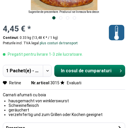
Sugestie de prezentare. Produsul se livreaza fara decor.
4,45 € *
Continut:
0.33 kg (13,48 € * / 1 kg)
Preturile incl. TVA legal
plus costuri de transport
Pregatit pentru livrare 1-3 zile lucratoare.
In cosul de cumparaturi
Hinzugefügt
Retine
Nr.articol
3015
Evaluati
Carnati afumati cu boia
hausgemacht von winklerswurst
Schweinefleisch
geräuchert
verzehrfertig und zum Grillen oder Kochen geeignet