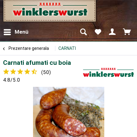
Menü
Prezentare generala
CARNATI
Carnati afumati cu boia
(
50
)
4.8/5.0