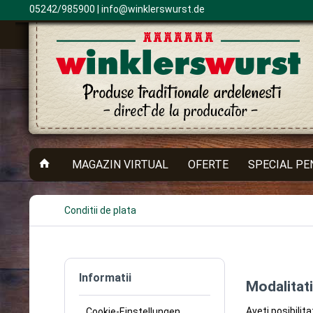
05242/985900 |
info@winklerswurst.de
MAGAZIN VIRTUAL
OFERTE
SPECIAL PE
Conditii de plata
Informatii
Modalitati
Aveti posibilit
Cookie-Einstellungen