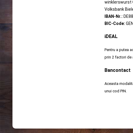
winklerswurst
Volksbank Biel
IBAN-Nr.:
DE88
BIC-Code:
GE
iDEAL
Pentru a putea a
prin 2 factori de
Bancontact
Aceasta modalita
unui cod PIN.