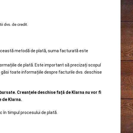
i dvs. de credit.
i această metodă de plată, suma facturată este
ormațiile de plată. Este important să precizați scopul
ți găsi toate informațiile despre facturile dvs. deschise
mbursate. Creanțele deschise față de Klarna nu vor fi
e de Klarna.
oc în timpul procesului de plată.