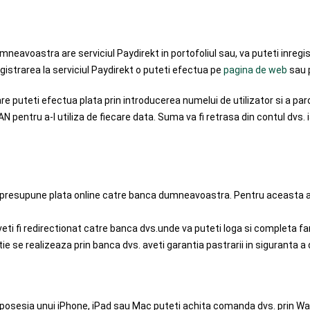
neavoastra are serviciul Paydirekt in portofoliul sau, va puteti inreg
gistrarea la serviciul Paydirekt o puteti efectua pe
pagina de web
sau p
re puteti efectua plata prin introducerea numelui de utilizator si a paro
TAN pentru a-l utiliza de fiecare data. Suma va fi retrasa din contul dvs. 
 presupune plata online catre banca dumneavoastra. Pentru aceasta a
i veti fi redirectionat catre banca dvs.unde va puteti loga si completa f
e se realizeaza prin banca dvs. aveti garantia pastrarii in siguranta a 
 posesia unui iPhone, iPad sau Mac puteti achita comanda dvs. prin Walle