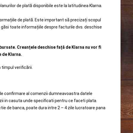
lanurilor de plată disponibile este la latitudinea Klarna.
ormațiile de plată. Este important să precizați scopul
ți găsi toate informațiile despre facturile dvs. deschise
mbursate. Creanțele deschise față de Klarna nu vor fi
e de Klarna.
timpul verificării.
l de confirmare al comenzii dumneavoastra datele
i in casuta unde specificati pentru ce faceti plata.
e de banca, poate dura intre 2 – 4 zile lucratoare pana