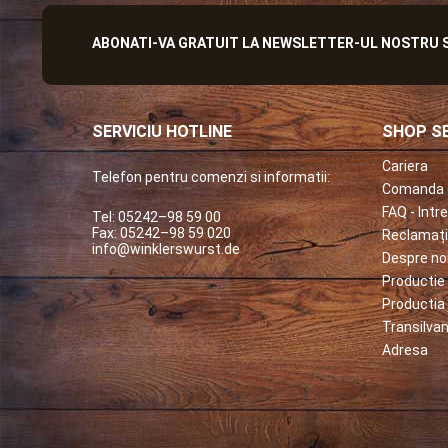
ABONATI-VA GRATUIT LA NEWSLETTER-UL NOSTRU SI
SERVICIU HOTLINE
SHOP SE
Cariera
Telefon pentru comenzi si informatii:
Comanda 
FAQ - Intr
Tel: 05242–98 59 00
Fax: 05242–98 59 020
Reclamați
info@winklerswurst.de
Despre no
Productie 
Productia 
Transilvan
Adresa