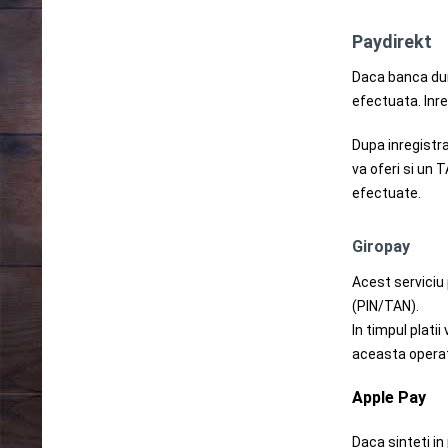
Paydirekt
Daca banca dum
efectuata. Inre
Dupa inregistra
va oferi si un 
efectuate.
Giropay
Acest serviciu
(PIN/TAN).
In timpul plati
aceasta operati
Apple Pay
Daca sinteti in