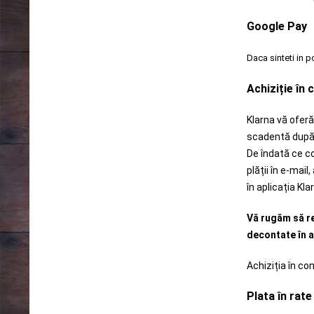
Google Pay
Daca sinteti in p
Achiziție în 
Klarna vă ofer
scadentă după 
De îndată ce co
plății în e-mai
în aplicația Kl
Vă rugăm să re
decontate în a
Achiziția în con
Plata în rate