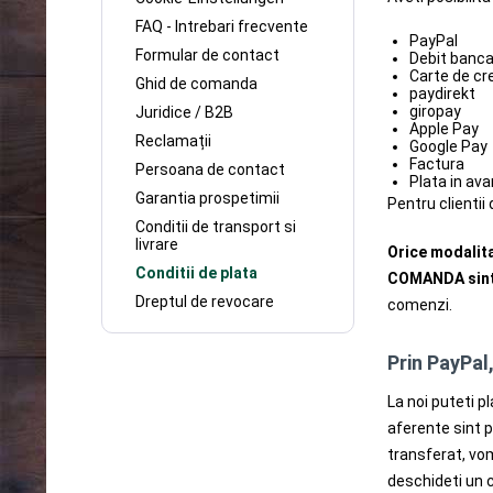
FAQ - Intrebari frecvente
PayPal
Formular de contact
Debit banca
Carte de cre
Ghid de comanda
paydirekt
giropay
Juridice / B2B
Apple Pay
Reclamații
Google Pay
Factura
Persoana de contact
Plata in av
Garantia prospetimii
Pentru clientii
Conditii de transport si
livrare
Orice modalita
Conditii de plata
COMANDA sint 
Dreptul de revocare
comenzi.
Prin PayPal,
La noi puteti p
aferente sint p
transferat, vo
deschideti un c