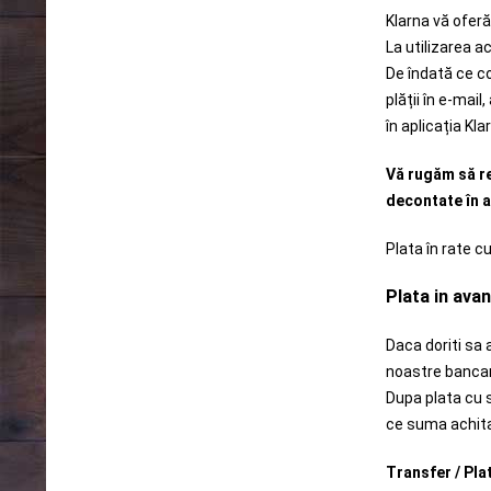
Klarna vă oferă 
La utilizarea 
De îndată ce co
plății în e-mai
în aplicația Kl
Vă rugăm să re
decontate în a
Plata în rate cu
Plata in ava
Daca doriti sa
noastre bancare
Dupa plata cu 
ce suma achita
Transfer / Pla