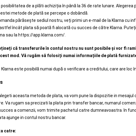
posibilitatea de a plăti achiziția în până la 36 de rate lunare. Alegerea p
acestei metode de plată se percepe o dobândă.
manda părăsește sediul nostru, veți primi un e-mail de la Klarna cu inf
l, astfel încât plata să poată fi alocată cu succes de către Klarna. Pute
arna sau la https://app.klarna.com/.
țineți că transferurile în contul nostru nu sunt posibile și vor fi ra
cest mod. Vă rugăm să folosiți numai informațiile de plată furnizat
 Klarna este posibilă numai după o verificare a creditului, care are loc în 
ns
 alegeti aceasta metoda de plata, va vom pune la dispozitie in mesaju
. Va rugam sa precizati la plata prin transfer bancar, numarul comenzi
succes a comenzii, vom trimite pachetul catre dumneavoastra. In functi
ta ajunge in contul nostru bancar.
ta catre: