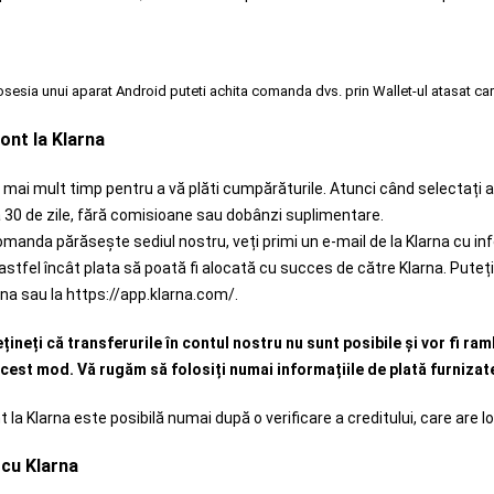
osesia unui aparat Android puteti achita comanda dvs. prin Wallet-ul atasat carti
cont la Klarna
ă mai mult timp pentru a vă plăti cumpărăturile. Atunci când selectaț
30 de zile, fără comisioane sau dobânzi suplimentare.
manda părăsește sediul nostru, veți primi un e-mail de la Klarna cu inf
l, astfel încât plata să poată fi alocată cu succes de către Klarna. Pute
arna sau la https://app.klarna.com/.
țineți că transferurile în contul nostru nu sunt posibile și vor fi ra
cest mod. Vă rugăm să folosiți numai informațiile de plată furnizat
t la Klarna este posibilă numai după o verificare a creditului, care are l
 cu Klarna