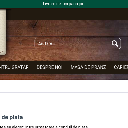
Livrare de luni pana joi
NTRU GRATAR
DESPRE NOI
MASA DE PRANZ
CARIE
 de plata
atea sa alegeti intre urmatoarele conditii de plata: