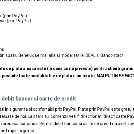
r (prin PayPal)
dit (prin PayPal)
ans
 din spatiu Benelux se mai afla si modalitatile iDEAL si Bancontact
te de plata aleasa este (in ceea ce ne priveste) pentru clienti gratu
posibile toate modalitatile de plata enumerate, MAI PUTIN
PE FAC
 debit bancar si carte de credit
lati in siguranta si confortabil prin PayPal. Plata prin PayPal este gr
reluate de noi. La sfarsitul comenzii veti fi directionati direct catre P
m procesa comanda. Pentru debit bancar si carte de credit nu aveti nev
ont rapid si gratuit.