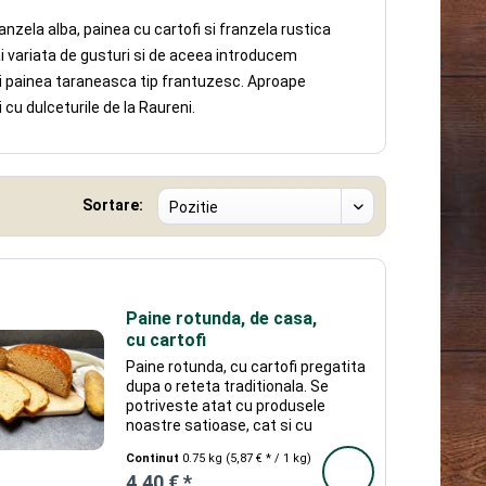
nzela alba, painea cu cartofi si franzela rustica
i variata de gusturi si de aceea introducem
si painea taraneasca tip frantuzesc. Aproape
cu dulceturile de la Raureni.
Sortare:
Paine rotunda, de casa,
cu cartofi
Paine rotunda, cu cartofi pregatita
dupa o reteta traditionala. Se
potriveste atat cu produsele
noastre satioase, cat si cu
dulceturi sau miere. Se incalzeste
Continut
0.75 kg
(5,87 € * / 1 kg)
cuptorul la 150 grade Celsius si se
4,40 € *
introduce painea pe sina din mijloc