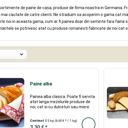
 sortimente de paine de casa, produse de firma noastra in Germania. Fra
e mai cautate de catre clienti. Ne straduim sa acoperim o gama cat ma
te noi in aceasta gama, cum ar fi painea doar din seminte fara faina 
riantele se potrivesc atat cu produse romanesti fabricate de noi cat si 
Paine alba
Painea alba clasica. Poate fi servita
atat langa mezelurile produse de
noi, cat si cu dulceturi sau miere.
Continut
0.5 kg
(6,60 € * / 1 kg)
3,30 € *