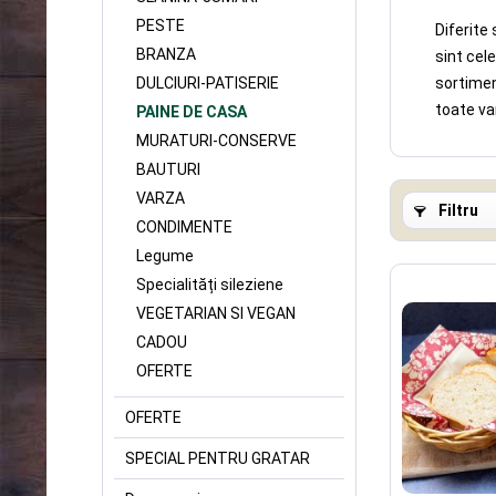
PESTE
Diferite
BRANZA
sint cel
DULCIURI-PATISERIE
sortimen
toate va
PAINE DE CASA
MURATURI-CONSERVE
BAUTURI
VARZA
Filtru
CONDIMENTE
Legume
Specialități sileziene
VEGETARIAN SI VEGAN
CADOU
OFERTE
OFERTE
SPECIAL PENTRU GRATAR