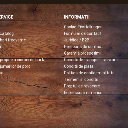
RVICE
INFORMATII
Cookie-Einstellungen
catalog
Formular de contact
ebari frecvente
Juridice / B2B
i
Persoana de contact
i
Garantia prospetimii
proprie a ciorbei de burta
Conditii de transport si livrare
jumarilor de porc
Conditii de plata
ia
Politica de confidentialitate
Termeni si conditii
Dreptul de revocare
Impressum romania