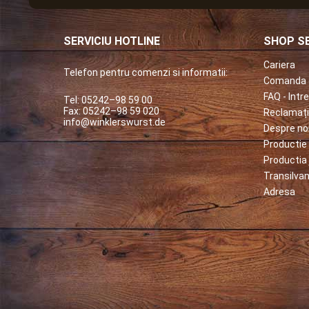
SERVICIU HOTLINE
SHOP SE
Cariera
Telefon pentru comenzi si informatii:
Comanda 
FAQ - Intr
Tel: 05242–98 59 00
Fax: 05242–98 59 020
Reclamați
info@winklerswurst.de
Despre no
Productie 
Productia 
Transilvan
Adresa