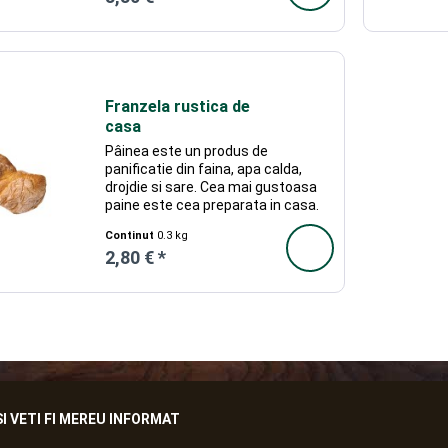
Franzela rustica de
casa
Pâinea este un produs de
panificatie din faina, apa calda,
drojdie si sare. Cea mai gustoasa
paine este cea preparata in casa.
Aceasta franzela este deja coapta,
Continut
0.3 kg
insa aroma ei se accentueaza
2,80 € *
daca se serveste incalzita in
cuptor, 5 minute...
 VETI FI MEREU INFORMAT