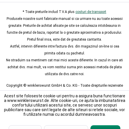
* Toate preturile includ T.V.A plus
costuri de transport
Produsele noastre sunt fabricate manual si ca urmare nu au toate aceeasi
greutate. Preturile de achitat afisate pe site se calculeaza intotdeauna in
functie de pretul de baza, raportat la o greutate aproximativa a produsului.
Pretul final insa, este dat de greutatea cantarita.
Astfel, intervin diferente intre factura dvs. din magazinul on-line si cea
primita odata cu pachetul.
Ne straduim sa mentinem cat mai mici aceste diferente. In cazul in care ati
achitat dvs. mai mult, va vom restitui suma prin aceeasi metoda de plata
utilizata de dvs.catre noi.
Copyright © winklerswurst GmbH & Co. KG - Toate drepturile rezervate
Acest site foloseste cookie-uri pentru a asigura buna functionare
a www.winklerswurst.de. Alte cookie-uri, ce ajuta la imbunatatirea
confortului utilizarii acestui site, ce servesc unor scopuri
publicitare sau care sint legate de alte siteuri si retele sociale, vor
fi utilizate numai cu acordul dumneavoastra.