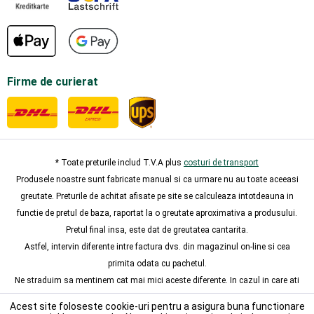
Firme de curierat
* Toate preturile includ T.V.A plus
costuri de transport
Produsele noastre sunt fabricate manual si ca urmare nu au toate aceeasi
greutate. Preturile de achitat afisate pe site se calculeaza intotdeauna in
functie de pretul de baza, raportat la o greutate aproximativa a produsului.
Pretul final insa, este dat de greutatea cantarita.
Astfel, intervin diferente intre factura dvs. din magazinul on-line si cea
primita odata cu pachetul.
Ne straduim sa mentinem cat mai mici aceste diferente. In cazul in care ati
achitat dvs. mai mult, va vom restitui suma prin aceeasi metoda de plata
Acest site foloseste cookie-uri pentru a asigura buna functionare
utilizata de dvs.catre noi.