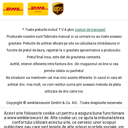
* Toate preturile includ T.V.A plus
costuri de transport
Produsele noastre sunt fabricate manual si ca urmare nu au toate aceeasi
greutate. Preturile de achitat afisate pe site se calculeaza intotdeauna in
functie de pretul de baza, raportat la o greutate aproximativa a produsului.
Pretul final insa, este dat de greutatea cantarita.
Astfel, intervin diferente intre factura dvs. din magazinul on-line si cea
primita odata cu pachetul.
Ne straduim sa mentinem cat mai mici aceste diferente. In cazul in care ati
achitat dvs. mai mult, va vom restitui suma prin aceeasi metoda de plata
utilizata de dvs.catre noi.
Copyright © winklerswurst GmbH & Co. KG - Toate drepturile rezervate
Acest site foloseste cookie-uri pentru a asigura buna functionare
a www.winklerswurst.de. Alte cookie-uri, ce ajuta la imbunatatirea
confortului utilizarii acestui site, ce servesc unor scopuri
publicitare sau care sint legate de alte siteuri si retele sociale, vor